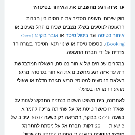
עד איזה רגע מחשבים את האיחור בטיסה?
חוק שירותי תעופה מסדיר את היחסים בין חברות
התעופה לנוסעים בשלל מצבים שכיחים החל מעיכוב או
איחור בטיסה
ועד
ביטול טיסה
או
אובר בוקינג (Over
Booking)
, פספוס טיסה או שינוי תנאי הטיסה בצורה חד
צדדית על ידי חברת התעופה.
במקרים שכיחים של איחור בטיסה, השאלה המתבקשת
היא עד איזה רגע מחשבים את האיחור בטיסה? מרגע
העלאת הנוסעים למטוס? מרגע סגירת הדלת או שאולי
מרגע ההמראה בפועל?
לאחרונה, בית משפט השלום בנתניה התבקש לענות על
שאלה זו כאשר טיסת אל על שהייתה צריכה להמריא
בשעה 07:45 בבוקר, המריאה רק בשעה 16:07, עיכוב של
8 שעות ו – 22 דקות. חברת אל על ניסתה להתחמק
מפיצוי הנוסעים בטענה כי המטוס התנתק מהשרוול