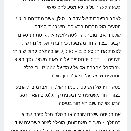
בשעה 15:32 ועל כן לא מגיע להם פיצוי.
לאחר התערבות של עו"ד רון סולן, אשר מתמחה בייצוג
נוסעים מול חברות התעופה, השופטת סמדר
קולנדר-אברמוביץ, החליטה לאמץ את גרסת הנוסעים
וקבעה בצורה חד משמעית כי חברת אל על נדרשת
לפצות את הנוסעים ב – 2,080 ₪ בהתאם לחוק שירותי
תעופה ו – 15,000 נוספים על הוצאות משפט (סך הפיצוי
שהתקבל מחברת אל על עמד על 117,000 ₪ לכלל
הנוסעים שיוצגו על ידי עו"ד רון סולן).
פסק הדין של השופטת סמדר קולנדר-אברמוביץ, קובע
בצורה חד משמעית כי רגע ניתוק הגלגלים הוא הרגע
הרלוונטי לחישוב האיחור בטיסה.
אם הטיסה שלכם עוכבה או בוטלה מכל סיבה שהיא
במהלך 4 השנים האחרונות, מומלץ ליצור קשר עם עו"ד
אשר מתמחה במימוש זכויות נוסעים מול חברות התעופה