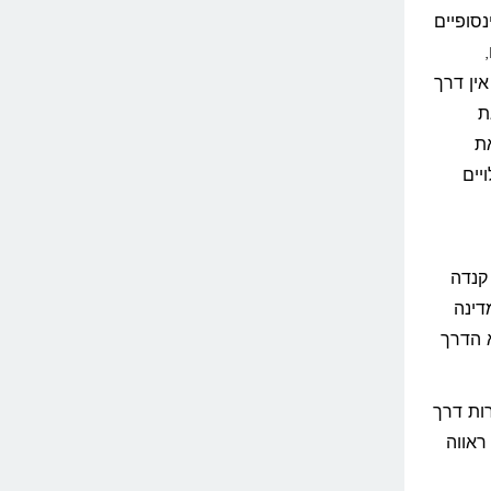
סופיים
אין דרך
ת
ת
יים
קנדה
המדינה
 הדרך
רות דרך
ראווה