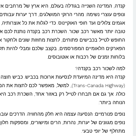
קנדה, המדינה השנייה בגודלה בעולם, היא ארץ של מרחבים אינ
ונופים עוצרי נשימה: מהרי הרוקי המושלגים, דרך יערות עבותים,
אגמים צלולים ועד חופי האוקיינוס. כדי לגלות את כל אוצרותיה, 
טובה יותר מאשר רכב שכור. השכרת רכב בקנדה נותנת לכם א
החופש לטייל בכבישים פתוחים, לחצות מחוזות שונים ולחקור א
הפארקים הלאומיים המפורסמים, בקצב שלכם ומבלי להיות תלו
בלוחות זמנים של רכבות או אוטובוסים.
למה לשכור רכב בקנדה?
קנדה היא מדינה המיועדת לנסיעות ארוכות בכביש. כביש חוצה 
(Trans-Canada Highway), למשל, מאפשר לכם לחצות את 
כולה. אך גם אם תבחרו לטייל רק באזור אחד, השכרת רכב היא
הנוחה ביותר:
נופים פנורמיים: הנסיעה עצמה היא חלק מהחוויה. הדרכים עוב
נופים מגוונים של יערות, נהרות, הרים ומישורים, ומספקות חלון 
מתחלף של יופי טבעי.