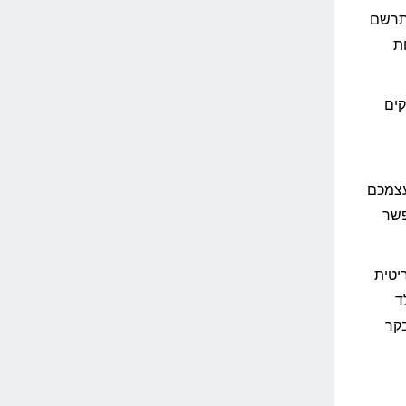
התרשם
ת
קים
עצמכם
פשר
יטית
ד
ולבקר