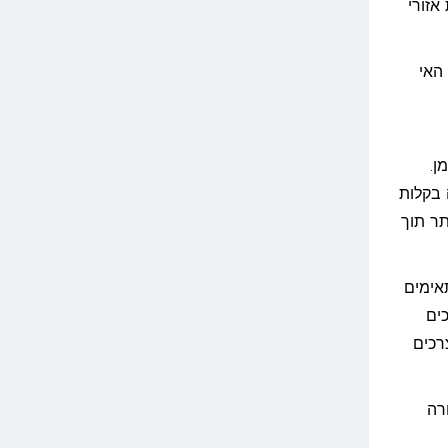
אזורי
האי
ן.
 בקלות
ר תוך
אימים
בדרכים
רכים
רה