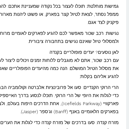
גמישות מוחלטת: תוכלו לעצור בכל נקודה שמעניינת אתכם: ל
ממפל נסתר, לצאת לטיול קצר בפארק, או פשוט ליהנות מארוח
פיקניק לצד אגם.
נגישות: רכב שכור מאפשר לכם להגיע לפארקים לאומיים מרוח
ולמסלולי טיול שאינם נגישים בתחבורה ציבורית.
לאן נוסעים? יעדים פופולריים בקנדה
עם רכב שכור, אתם לא מוגבלים ללוחות זמנים ויכולים ליצור ל
את מסלול הטיול המושלם. הנה כמה מהיעדים הפופולריים שא
להגיע אליהם בקלות:
הרי הרוקי הקנדיים: סעו אל פרובינציות אלברטה וקולומביה הבר
כדי לגלות את היופי של הרי הרוקי. תוכלו לנסוע בדרך האייספיל
פארקוויי (Icefields Parkway), אחת הדרכים היפות בעולם, 
בפארקים הלאומיים באנף (Banff) וג'ספר (Jasper).
מזרח קנדה: סעו בדרכים של מזרח קנדה כדי לגלות את הערים