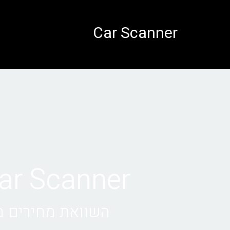
לתוכן
Car Scanner
Car Scanner • השכרת רכב בק
השוואת מחירים מול 1000+ חברות השכרת רכ