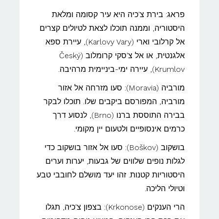
פראג: בירת צ'כיה היא עיר קסומה ומלאת
היסטוריה, וממנה תוכלו לצאת לטיולים קצרים
אל קרלובי וארי (Karlovy Vary), עיירת ספא
אלגנטית, או אל צ'סקי קרומלוב (Český
Krumlov), עיירה ימי-ביניימית מרהיבה.
מורביה (Moravia): סעו מזרחה אל אזור
מורביה, המפורסם ביקבים שלו. תוכלו לבקר
בבירה התוססת ברנו (Brno), לנסוע דרך
כרמים אינסופיים ולטעום יין מקומי.
בושקוב (Boškov): סעו אל אזור בושקוב כדי
לגלות נופים שלווים של גבעות, יערות וערים
היסטוריות קטנות. זהו יעד מושלם לחובבי טבע
וטיולי הליכה.
הרי הענקים (Krkonose): בצפון צ'כיה, תגלו