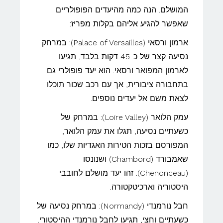
המושלם. הנה כמה מהיעדים הפופולריים
שאפשר להגיע אליהם בקלות מפריז:
ארמון ורסאי (Palace of Versailles): במרחק
נסיעה קצר של כ-45 דקות בלבד, תגיעו
לארמון המפואר ורסאי. הוא יעד פופולרי גם
בתחבורה ציבורית, אך עם רכב שכור תוכלו
לצאת משם אל יעדים נוספים.
עמק הלואר (Loire Valley): במרחק של
כשעתיים נסיעה, תגלו את עמק הלואר,
המפורסם בזכות הטירות האגדיות שלו, כמו
שאמבורד (Chambord) ושנונסו
(Chenonceau). זהו יעד מושלם לחובבי
היסטוריה וארכיטקטורה.
חבל נורמנדי (Normandy): במרחק נסיעה של
כשעתיים וחצי, תגיעו לחבל נורמנדי ההיסטורי.