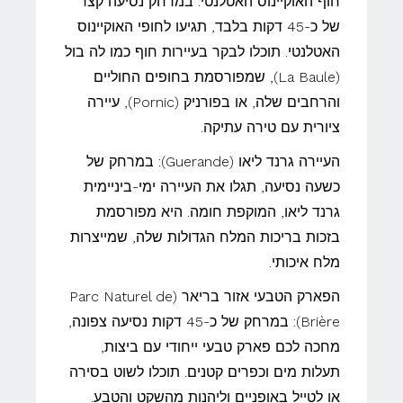
חוף האוקיינוס האטלנטי: במרחק נסיעה קצר
של כ-45 דקות בלבד, תגיעו לחופי האוקיינוס
האטלנטי. תוכלו לבקר בעיירות חוף כמו לה בול
(La Baule), שמפורסמת בחופים החוליים
והרחבים שלה, או בפורניק (Pornic), עיירה
ציורית עם טירה עתיקה.
העיירה גרנד ליאו (Guerande): במרחק של
כשעה נסיעה, תגלו את העיירה ימי-ביניימית
גרנד ליאו, המוקפת חומה. היא מפורסמת
בזכות בריכות המלח הגדולות שלה, שמייצרות
מלח איכותי.
הפארק הטבעי אזור בריאר (Parc Naturel de
Brière): במרחק של כ-45 דקות נסיעה צפונה,
מחכה לכם פארק טבעי ייחודי עם ביצות,
תעלות מים וכפרים קטנים. תוכלו לשוט בסירה
או לטייל באופניים וליהנות מהשקט והטבע.