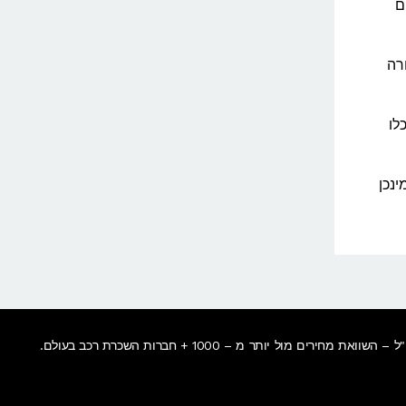
ם
רה
לו
נכן