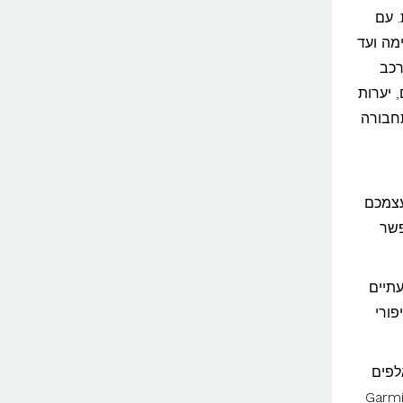
. עם
מה ועד
רכב
, יערות
תחבורה
עצמכם
פשר
 של כשעתיים
ורי
לפים
ת כמו גארמיש-פרטנקירכן (Garmisch-