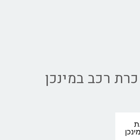
רת רכב במינכן
את