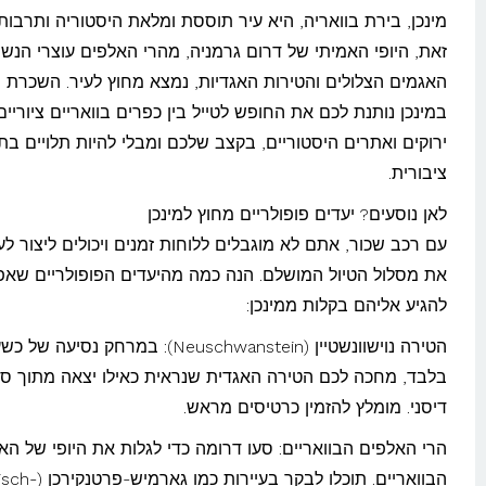
מינכן, בירת בוואריה, היא עיר תוססת ומלאת היסטוריה ותרבות
זאת, היופי האמיתי של דרום גרמניה, מהרי האלפים עוצרי הנשי
האגמים הצלולים והטירות האגדיות, נמצא מחוץ לעיר. השכרת 
במינכן נותנת לכם את החופש לטייל בין כפרים בוואריים ציוריים
ירוקים ואתרים היסטוריים, בקצב שלכם ומבלי להיות תלויים ב
ציבורית.
לאן נוסעים? יעדים פופולריים מחוץ למינכן
עם רכב שכור, אתם לא מוגבלים ללוחות זמנים ויכולים ליצור ל
את מסלול הטיול המושלם. הנה כמה מהיעדים הפופולריים שא
להגיע אליהם בקלות ממינכן:
הטירה נוישוונשטיין (Neuschwanstein): במרחק נסיעה
בלבד, מחכה לכם הטירה האגדית שנראית כאילו יצאה מתוך סיפ
דיסני. מומלץ להזמין כרטיסים מראש.
הרי האלפים הבוואריים: סעו דרומה כדי לגלות את היופי של הא
הבוואריים. תוכלו לבקר בעיירו