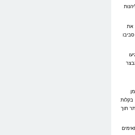
לפסגת ההר צוגשפיצה (Zugspitze) וליהנות
ה, תגלו את
סביבו
יעו
מבצר
ן.
 בקלות
ר תוך
אימים