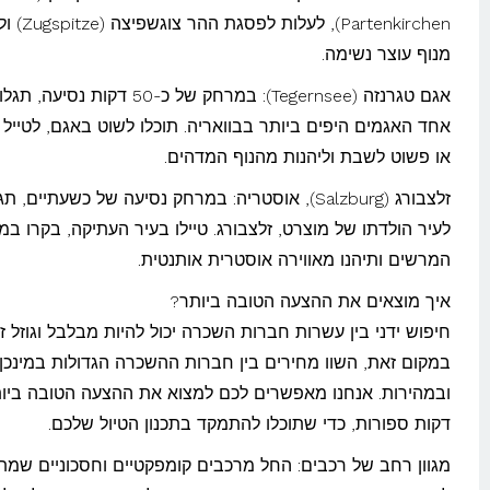
Partenkirchen), לעלות 
מנוף עוצר נשימה.
אגם טגרנזה (Tegernsee): במרחק של כ-50 דקות נסיע
אחד האגמים היפים ביותר בבוואריה. תוכלו לשוט באגם, לטייל 
או פשוט לשבת וליהנות מהנוף המדהים.
זלצבורג (Salzburg), אוסטריה: במרחק נסיעה של כשעתיים, תג
לעיר הולדתו של מוצרט, זלצבורג. טיילו בעיר העתיקה, בקרו ב
המרשים ותיהנו מאווירה אוסטרית אותנטית.
איך מוצאים את ההצעה הטובה ביותר?
חיפוש ידני בין עשרות חברות השכרה יכול להיות מבלבל וגוזל זמ
במקום זאת, השוו מחירים בין חברות ההשכרה הגדולות במינכן
ובמהירות. אנחנו מאפשרים לכם למצוא את ההצעה הטובה ביות
דקות ספורות, כדי שתוכלו להתמקד בתכנון הטיול שלכם.
מגוון רחב של רכבים: החל מרכבים קומפקטיים וחסכוניים שמת