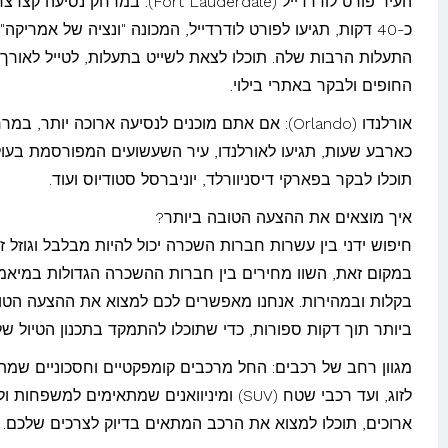
העיר פורט לודרדייל (Fort Lauderdale): במרחק נסיעה
כ-40 דקות, תגיעו לפורט לודרדייל, המכונה "ונציה של אמריקה"
התעלות הרבות שלה. תוכלו לצאת לשייט בתעלות, לטייל לאורך
החופים ולבקר באתרי בילוי.
אורלנדו (Orlando): אם אתם מוכנים לנסיעה ארוכה יותר, ב
כארבע שעות, תגיעו לאורלנדו, עיר השעשועים המפורסמת בעול
תוכלו לבקר בפארקי דיסניוורלד, יוניברסל סטודיוס ועוד.
איך מוצאים את ההצעה הטובה ביותר?
חיפוש ידני בין עשרות חברות השכרה יכול להיות מבלבל וגוזל זמ
במקום זאת, השוו מחירים בין חברות ההשכרה הגדולות במיאמ
בקלות ובמהירות. אנחנו מאפשרים לכם למצוא את ההצעה הטו
ביותר תוך דקות ספורות, כדי שתוכלו להתמקד בתכנון הטיול של
מגוון רחב של רכבים: החל מרכבים קומפקטיים וחסכוניים שמת
לזוג, ועד רכבי שטח (SUV) ומיניוואנים שמתאימים למשפחות
ארוכים, תוכלו למצוא את הרכב המתאים בדיוק לצרכים שלכם.