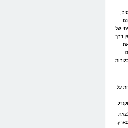
ים,
נם
יתי של
ן דרך
את
ם
לוחות
ות על
קנדל.
לצאת
פארק.