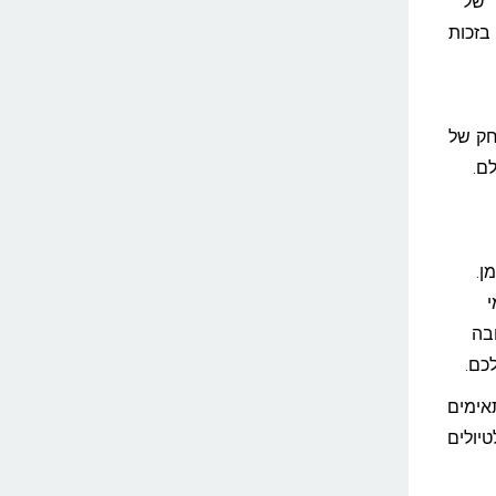
 קצרצר של
 בזכות
מרחק של
ם.
ן.
י
בה
כם.
אימים
 ולטיולים