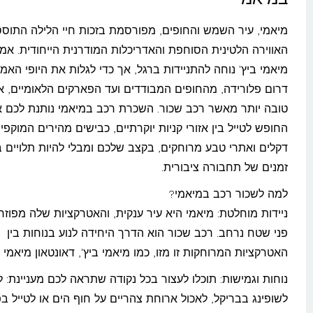
מיאמי, עיר השמש והחופים, מפורסמת בזכות חיי הלילה התוסס
האווירה הלטינית הסוחפת והאדריכלות המודרנית הייחודית. אמ
מיאמי ביץ' נוחה להתניידות ברגל, אך כדי לגלות את היופי האמ
דרום פלורידה, מהחופים המבודדים ועד הפארקים הלאומיים, אי
טובה יותר מאשר רכב שכור. השכרת רכב במיאמי נותנת לכם 
החופש לטייל בין אזורי קניות יוקרתיים, כבישים מהירים המוקפי
דקלים ואתרי טבע מרוחקים, בקצב שלכם ומבלי להיות תלויים ב
זמנים של תחבורה ציבורית.
למה לשכור רכב במיאמי?
ניידות מוחלטת: מיאמי היא עיר ענקית, והאטרקציות שלה מפוזר
פני שטח נרחב. רכב שכור הוא הדרך היחידה לנוע בנוחות בין
האטרקציות המרוחקות זו מזו, כמו מיאמי ביץ', דאונטאון מיאמי ו
נוחות וגמישות: תוכלו לעצור בכל נקודה שתראה לכם מעניינת: 
לשופינג בבריקל, לאכול ארוחת צהריים על חוף הים או לטייל ב