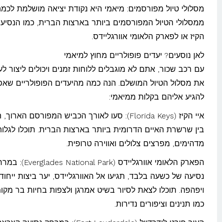
מסלולי טיול מפורסמים: מיאמי היא נקודת יציאה מושלמת לכמ
ממסלולי הטיול המפורסמים ביותר בארצות הברית, כמו הנסיעה
הקיז או לפארק הלאומי אוורגליידס.
לאן נוסעים? יעדים פופולריים מחוץ למיאמי
עם רכב שכור, אתם לא מוגבלים ללוחות זמנים ויכולים ליצור ל
את מסלול הטיול המושלם. הנה כמה מהיעדים הפופולריים שא
להגיע אליהם בקלות ממיאמי:
איי הקיז (Florida Keys): סעו לאורך הכביש המפורסם האר
בין שרשרת האיים הדרומית ביותר בארצות הברית. תוכלו לגלות
מדהימים, מפרצים צלולים ואווירה טרופית.
הפארק הלאומי אוורגליידס (lades National Park
נסיעה של כשעה בלבד, תגיעו אל האוורגליידס, יער ביצות ייחודי
ויפהפה. תוכלו לצאת לסיור בשיט אמרגן ולצפות בחיות בר מקומ
כמו תנינים וציפורים נדירות.