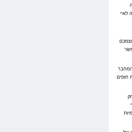
ה
 לאיי
עצמכם
פשר
וך, המחבר
 חופים
Everg): במרחק
יות