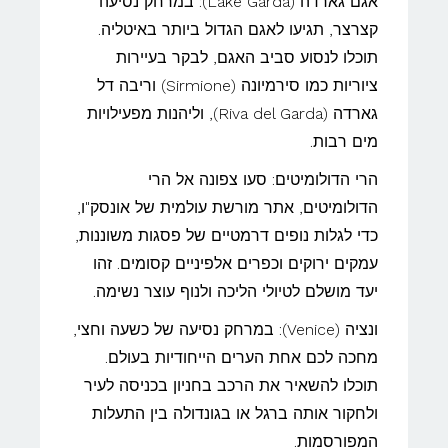
אגם גארדה (Lake Garda): במרחק נסיעה
קצרצר, תגיעו לאגם הגדול ביותר באיטליה.
תוכלו לנסוע סביב האגם, לבקר בעיירות
ציוריות כמו סירמיונה (Sirmione) וריבה דל
גארדה (Riva del Garda), וליהנות מפעילויות
מים רבות.
הרי הדולומיטים: סעו צפונה אל הרי
הדולומיטים, אתר מורשת עולמית של אונסק"ו,
כדי לגלות נופים דרמטיים של פסגות משוננות,
עמקים ירוקים וכפרים אלפיניים קסומים. זהו
יעד מושלם לטיולי הליכה ולנוף עוצר נשימה.
ונציה (Venice): במרחק נסיעה של כשעה וחצי,
מחכה לכם אחת הערים הייחודיות בעולם.
תוכלו להשאיר את הרכב בחניון בכניסה לעיר
ולחקור אותה ברגל או בגונדולה בין התעלות
המפורסמות.