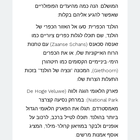
המושלם. הנה כמה מהיעדים הפופולריים
שאפשר להגיע אליהם בקלות:
הולנד הכפרית: סעו אל האזור הכפרי של
הולנד, שם תוכלו לגלות כפרים ציוריים כמו
זאנסה סכאנס (Zaanse Schans) עם טחנות
הרוח האייקוניות שלו, או את הכפרים
הימי-ביניימיים הקסומים כמו חיטהורן
(Giethoorn), המכונה "ונציה של הולנד" בזכות
התעלות הצרות שלו.
פארק הלאומי הוגה ולווה (De Hoge Veluwe
National Park): במרחק נסיעה קצרצר
מאמסטרדם, תגלו את הפארק הלאומי הגדול
ביותר בהולנד. תוכלו לטייל ברכב, לרכוב על
אופניים ולבקר במוזיאון קרולר-מילר, המציג
אוסף אמנות מרשים.