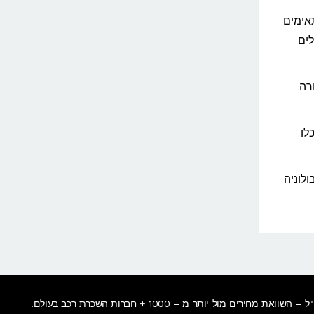
אימים
ים
רה
לו
לוניה