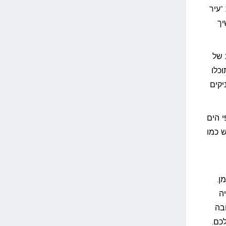
 "עיר
יך
 של
כלו
יקים
 הים
ש כמו
ן.
ה
בה
כם.