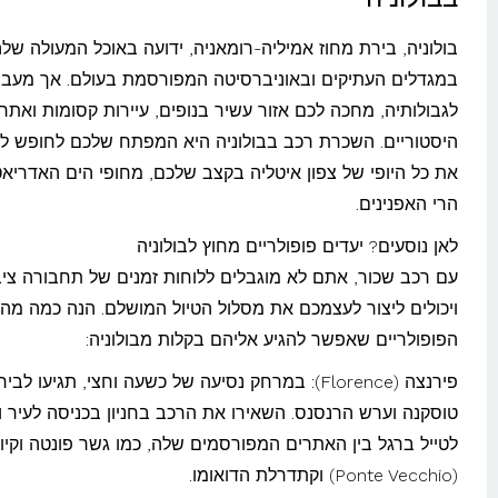
בולוניה, בירת מחוז אמיליה-רומאניה, ידועה באוכל המעולה שלה
במגדלים העתיקים ובאוניברסיטה המפורסמת בעולם. אך מעבר
לגבולותיה, מחכה לכם אזור עשיר בנופים, עיירות קסומות ואתר
היסטוריים. השכרת רכב בבולוניה היא המפתח שלכם לחופש לג
את כל היופי של צפון איטליה בקצב שלכם, מחופי הים האדריאט
הרי האפנינים.
לאן נוסעים? יעדים פופולריים מחוץ לבולוניה
עם רכב שכור, אתם לא מוגבלים ללוחות זמנים של תחבורה ציב
ויכולים ליצור לעצמכם את מסלול הטיול המושלם. הנה כמה מהי
הפופולריים שאפשר להגיע אליהם בקלות מבולוניה:
פירנצה (Florence): במרחק נסיעה של כשעה וחצי, תגיעו ל
טוסקנה וערש הרנסנס. השאירו את הרכב בחניון בכניסה לעיר ות
לטייל ברגל בין האתרים המפורסמים שלה, כמו גשר פונטה וקיו
(Ponte Vecchio) וקתדרלת הדואומו.