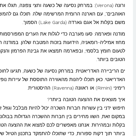
ורונה (Verona): במרחק נסיעה של כשעה וחצי צפונה, תגלו את
האוהבים", עם הארנה הרומית המרשימה שלה. תוכלו גם להמש
משם בקלות אל אגם גארדה (Lake Garda) הסמוך.
מודנה ופארמה: סעו מערבה כדי לגלות את הערים המפורסמות
מחוז אמיליה-רומאניה, הידועות בזכות המטבח שלהן. במודנה תו
לטעום חומץ בלסמי, ובפארמה תמצאו את גבינת הפרמזן והנקנ
הטובים ביותר.
ים הריביירה האדריאטית: במרחק נסיעה של כשעה, תגיעו לחופי
האדריאטי. כאן תוכלו ליהנות מהאווירה התוססת של עיירות נופ
רימיני (Rimini) או ראוונה (Ravenna) ההיסטורית.
איך מוצאים את ההצעה הטובה ביותר?
חיפוש ידני בין עשרות חברות השכרה יכול להיות מבלבל וגוזל זמ
במקום זאת, השוו מחירים בין חברות ההשכרה הגדולות בבולוני
בקלות ובמהירות. אנחנו מאפשרים לכם למצוא את ההצעה הטו
ביותר תוך דקות ספורות, כדי שתוכלו להתמקד בתכנון הטיול של