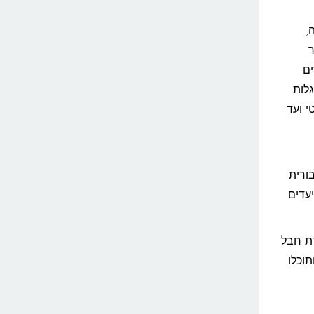
,
ים
לות
י ועד
ורית
עדים
בירת חבל
וכלו