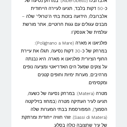
אלברובלו (Alberobello): במרחק נסיעה של
כ-50 דקות בלבד, תגיעו לעיירה הייחודית
אלברובלו, הידועה בזכות בתי ה"טרוּלי" שלה –
מבנים עגולים עם גגות חרוטיים, אתר מורשת
עולמית של אונסק"ו.
פולניאנו א מארה (Polignano a Mare):
במרחק של כ-30 דקות נסיעה, תגלו את עיירת
החוף הציורית פולניאנו א מארה. היא נבנתה
על צוקים שמעל הים האדריאטי ומציעה נופים
מרהיבים, מערות ימיות וחופים קטנים
ומקסימים.
מטרה (Matera): במרחק נסיעה של כשעה,
תגיעו לעיר העתיקה מטרה (במחוז בזיליקטה
הסמוך), המפורסמת בבתי המערות שלה
(Sassi di Matera). זוהי חוויה ייחודית ומרתקת
של עיר שחצובה כולה בסלע.