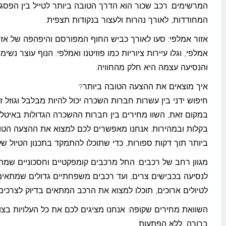
המרשימים. רכב שכור הוא הדרך הטובה ביותר לטייל בין הפסג
המחודדות, לאורך נהרות ולעצור בנקודות תצפית.
אזור אמלפי: סעו לאורך כביש החוף המפורסם והיפהפה של אזו
אמלפי, וגלו עיירות ציוריות כמו פוזיטנו ואמלפי. הנוף עוצר נשימה
והנסיעה עצמה היא חלק מהחוויה.
איך מוצאים את ההצעה הטובה ביותר?
חיפוש ידני בין עשרות חברות השכרה יכול להיות מבלבל וגוזל זמ
במקום זאת, השוו מחירים בין חברות ההשכרה הגדולות באיטלי
בקלות ובמהירות. אנחנו מאפשרים לכם למצוא את ההצעה הטו
ביותר תוך דקות ספורות, כדי שתוכלו להתמקד בתכנון הטיול של
מגוון רחב של רכבים: החל מרכבים קומפקטיים וחסכוניים שמת
לנסיעה בכבישים צרים, ועד רכבים משפחתיים גדולים שמתאימ
לטיולים ארוכים, תוכלו למצוא את הרכב המתאים בדיוק לצרכים
השוואת מחירים שקופה: אנחנו מציגים לכם את כל העלויות בצו
ברורה, ללא הפתעות.