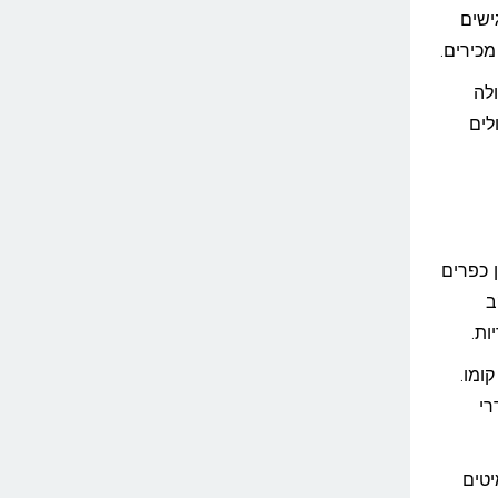
ישים
כירים.
לה
לים
ן כפרים
ב
ות.
ומו.
רי
יטים