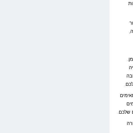
ות
ר
,
ן.
ה
בה
כם.
אימים
ים
 שלכם.
רה