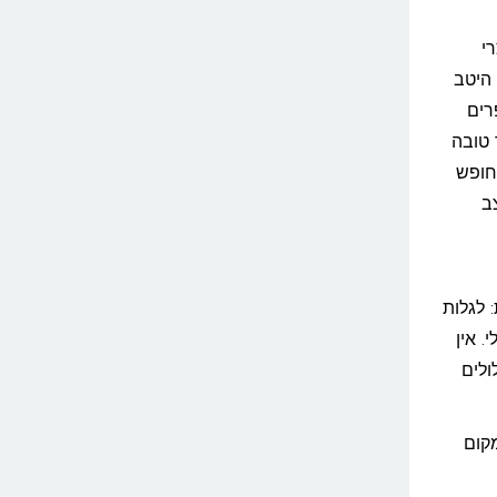
י
 היטב
רים
 טובה
חופש
ב
 לגלות
. אין
ולים
מקום