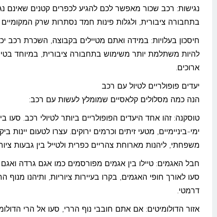
נגישות: רכב שכור מאפשר לכם להגיע לכפרים קטנים שאינם נג
בתחבורה ציבורית, ולגלות פינות חמד נסתרות שרק המקומיים מ
חיסכון בעלויות: במידה ואתם מטיילים בקבוצה, השכרת רכב יכו
להיות משתלמת יותר משימוש בתחבורה ציבורית, במיוחד בטיו
ארוכים.
יעדים פופולריים לטיול עם רכב
הנה כמה מסלולים קלאסיים שמומלץ לעשות עם רכב:
טוסקנה: זהו אחד היעדים הפופולריים ביותר לטיולי רכב. סעו בי
ימי-ביניימיים, מטעי זיתים וכרמים ירוקים. עצרו לטעום יינות ביק
משפחתי, ליהנות מארוחת צהריים כפרית ולטייל בין גבעות ציורי
חבל האגמים: טיילו בין אגמים מפורסמים כמו אגם גרדה ואגם ק
סעו לאורך חופי האגמים, בקרו בעיירות ציוריות, ותיהנו מנוף הר
דרמטי.
אזור הדולומיטים: אם אתם חובבי נוף הררי, סעו אל הרי הדולומ